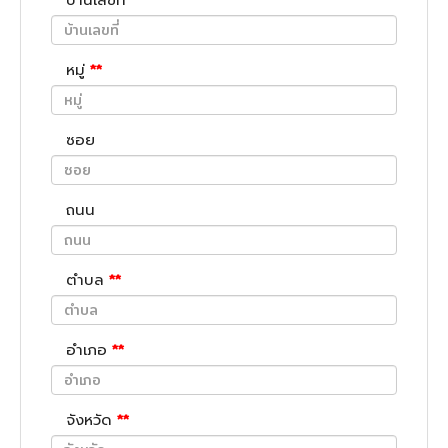
บ้านเลขที่
**
หมู่
**
ซอย
ถนน
ตำบล
**
อำเภอ
**
จังหวัด
**