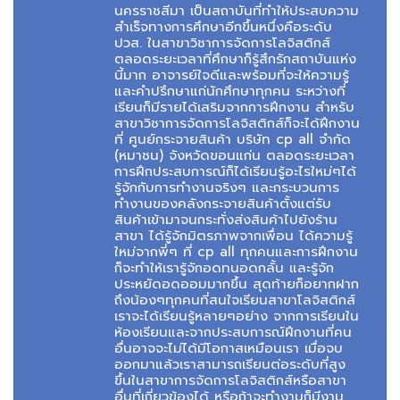
นครราชสีมา เป็นสถาบันที่ทำให้ประสบความ
สำเร็จทางการศึกษาอีกขึ้นหนึ่งคือระดับ
ปวส. ในสาขาวิชาการจัดการโลจิสติกส์
ตลอดระยะเวลาที่ศึกษาก็รู้สึกรักสถาบันแห่ง
นี้มาก อาจารย์ใจดีและพร้อมที่จะให้ความรู้
และคำปรึกษาแก่นักศึกษาทุกคน ระหว่างที่
เรียนก็มีรายได้เสริมจากการฝึกงาน สำหรับ
สาขาวิชาการจัดการโลจิสติกส์ก็จะได้ฝึกงาน
ที่ ศูนย์กระจายสินค้า บริษัท cp all จำกัด
(หมาชน) จังหวัดขอนแก่น ตลอดระยะเวลา
การฝึกประสบการณ์ก็ได้เรียนรู้อะไรใหม่ๆได้
รู้จักกับการทำงานจริงๆ และกระบวนการ
ทำงานของคลังกระจายสินค้าตั้งแต่รับ
สินค้าเข้ามาจนกระทั่งส่งสินค้าไปยังร้าน
สาขา ได้รู้จักมิตรภาพจากเพื่อน ได้ความรู้
ใหม่จากพี่ๆ ที่ cp all ทุกคนและการฝึกงาน
ก็จะทำให้เรารู้จักอดทนอดกลั้น และรู้จัก
ประหยัดอดออมมากขึ้น สุดท้ายก็อยากฝาก
ถึงน้องๆทุกคนที่สนใจเรียนสาขาโลจิสติกส์
เราจะได้เรียนรู้หลายๆอย่าง จากการเรียนใน
ห้องเรียนและจากประสบการณ์ฝึกงานที่คน
อื่นอาจจะไม่ได้มีโอกาสเหมือนเรา เมื่อจบ
ออกมาแล้วเราสามารถเรียนต่อระดับที่สูง
ขึ้นในสาขาการจัดการโลจิสติกส์หรือสาขา
อื่นที่เกี่ยวข้องได้ หรือถ้าจะทำงานก็มีงาน