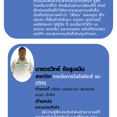
คนนี้ประสบความสำเร็จในระดับหนึ่ง รู้สึก
โชคดีมากที่ได้ ตัดสินใจเข้ามาเรียนที่นี่ ยังมี
อีกส่วนหนึ่งที่ทำให้เราประสบความสำเร็จ
นั่นคือมิตรภาพคำว่า “เพื่อน” ขอบคุณ พี่ๆ
น้องๆ ที่เป็นกำลังใจมา ตลอด สุดท้ายนี้
ขอให้น้องๆ ให้รู้จัก 3 อดนี้เอาไว้ดีๆ นะ
อดทน อดกลั้น และอดออม แล้วชีวิตจะพบ
แต่ดีๆ ประสบความสำเร็จในทุกด้านค่ะ...
นายวรวิทย์ ข้อสูงเนิน
สาขาวิชา
การจัดการโลจิสติกส์ จบ
2551
ทำงานที่
บริษัท มอนทาน่า อินเตอร์
เทรด จำกัด
ตำแหน่ง
ความประทับใจ
มีความรู้สึกประทับใจในตัวอาจารย์ที่
ดูแลเอาใจใส่ลูกศิษย์ และเพื่อนๆ ร่วม