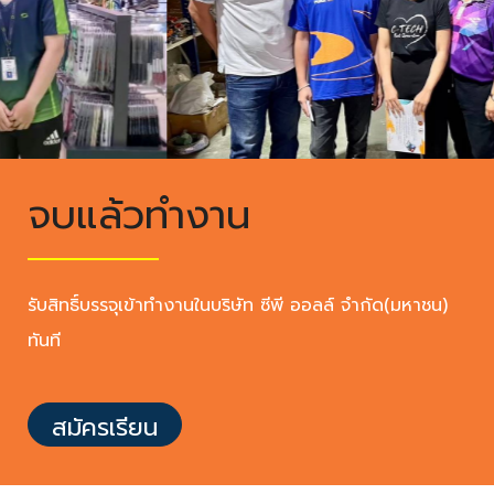
OFFERS,
PRIVILEGE,
ROYAL
ORCHID
PLUS,
จบแล้วทำงาน
ROYAL
ORCHID
HOLIDAYS
รับสิทธิ์บรรจุเข้าทำงานในบริษัท ซีพี ออลล์ จำกัด(มหาชน)
and
ทันที
View
All
สมัครเรียน
Promotions